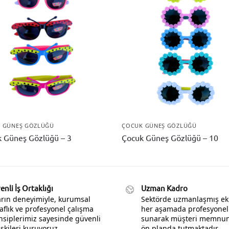
 GÜNEŞ GÖZLÜĞÜ
ÇOCUK GÜNEŞ GÖZLÜĞÜ
 Güneş Gözlüğü – 3
Çocuk Güneş Gözlüğü – 10
nli İş Ortaklığı
Uzman Kadro
ların deneyimiyle, kurumsal
Sektörde uzmanlaşmış ek
aflık ve profesyonel çalışma
her aşamada profesyonel
nsiplerimiz sayesinde güvenli
sunarak müşteri memnuni
lişkileri kuruyoruz.
ön planda tutmaktadır.