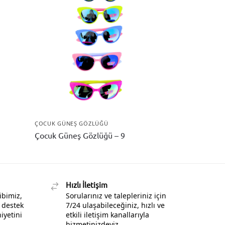
ÇOCUK GÜNEŞ GÖZLÜĞÜ
Çocuk Güneş Gözlüğü – 9
Hızlı İletişim
ibimiz,
Sorularınız ve talepleriniz için
 destek
7/24 ulaşabileceğiniz, hızlı ve
yetini
etkili iletişim kanallarıyla
hizmetinizdeyiz.