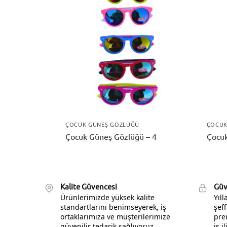
ÇOCUK GÜNEŞ GÖZLÜĞÜ
ÇOCUK
Çocuk Güneş Gözlüğü – 4
Çocuk
Kalite Güvencesi
Güve
Ürünlerimizde yüksek kalite
Yıl
standartlarını benimseyerek, iş
şeff
ortaklarımıza ve müşterilerimize
pre
güvenilir tedarik sağlıyoruz.
iş i