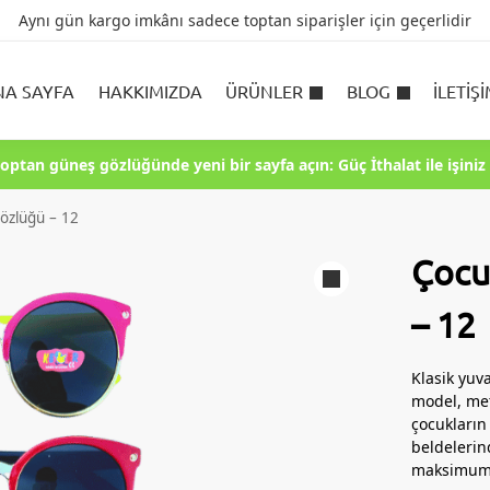
Aynı gün kargo imkânı sadece toptan siparişler için geçerlidir
NA SAYFA
HAKKIMIZDA
ÜRÜNLER
BLOG
İLETIŞ
toptan güneş gözlüğünde yeni bir sayfa açın: Güç İthalat ile işiniz 
özlüğü – 12
Çocu
– 12
Klasik yu
model, met
çocukların
beldelerind
maksimum 