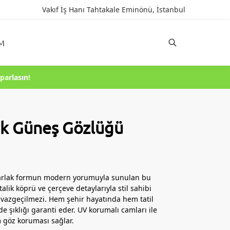
Vakıf İş Hanı Tahtakale Eminönü, İstanbul
IM
Ara
parlasın!
k Güneş Gözlüğü
varlak formun modern yorumuyla sunulan bu
alik köprü ve çerçeve detaylarıyla stil sahibi
 vazgeçilmezi. Hem şehir hayatında hem tatil
e şıklığı garanti eder. UV korumalı camları ile
göz koruması sağlar.