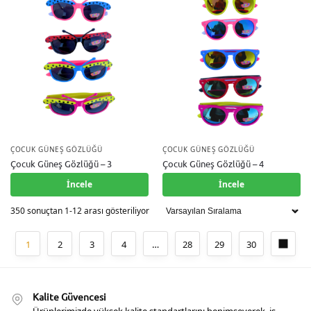
ÇOCUK GÜNEŞ GÖZLÜĞÜ
ÇOCUK GÜNEŞ GÖZLÜĞÜ
Çocuk Güneş Gözlüğü – 3
Çocuk Güneş Gözlüğü – 4
İncele
İncele
350 sonuçtan 1-12 arası gösteriliyor
1
2
3
4
…
28
29
30
Kalite Güvencesi
Ürünlerimizde yüksek kalite standartlarını benimseyerek, iş