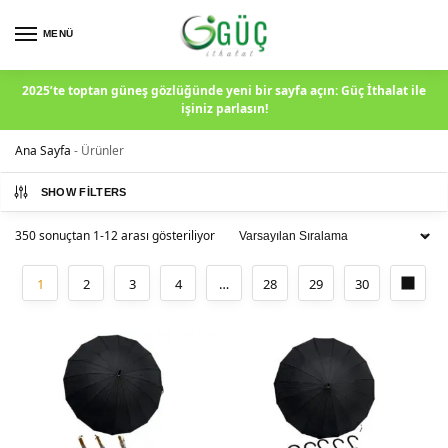
MENÜ
2025’te toptan güneş gözlüğünde yeni bir sayfa açın: Güç İthalat ile
işiniz parlasın!
Ana Sayfa
-
Ürünler
SHOW FILTERS
350 sonuçtan 1-12 arası gösteriliyor
1
2
3
4
…
28
29
30