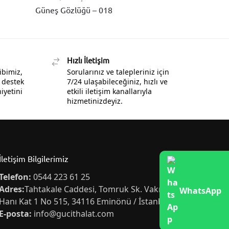
Güneş Gözlüğü – 018
Hızlı İletişim
ibimiz,
Sorularınız ve talepleriniz için
 destek
7/24 ulaşabileceğiniz, hızlı ve
yetini
etkili iletişim kanallarıyla
hizmetinizdeyiz.
İletişim Bilgilerimiz
Telefon:
0544 223 61 25
Adres:
Tahtakale Caddesi, Tomruk Sk. Vakıf İş
WhatsApp
Hanı Kat 1 No 515, 34116 Eminönü / İstanbul
E-posta:
info@gucithalat.com