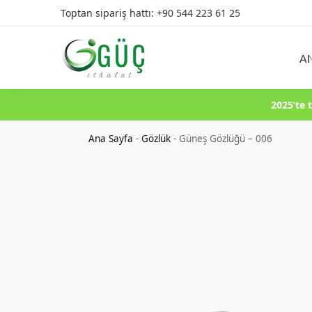
Toptan sipariş hattı: +90 544 223 61 25
Ürün Arama
A
2025’te 
Ana Sayfa
-
Gözlük
-
Güneş Gözlüğü – 006