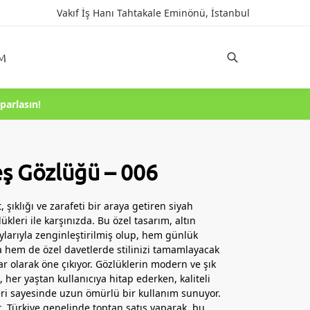
Vakıf İş Hanı Tahtakale Eminönü, İstanbul
IM
Ara
parlasın!
ş Gözlüğü – 006
, şıklığı ve zarafeti bir araya getiren siyah
kleri ile karşınızda. Bu özel tasarım, altın
aylarıyla zenginleştirilmiş olup, hem günlük
 hem de özel davetlerde stilinizi tamamlayacak
ar olarak öne çıkıyor. Gözlüklerin modern ve şık
her yaştan kullanıcıya hitap ederken, kaliteli
i sayesinde uzun ömürlü bir kullanım sunuyor.
t, Türkiye genelinde toptan satış yaparak, bu