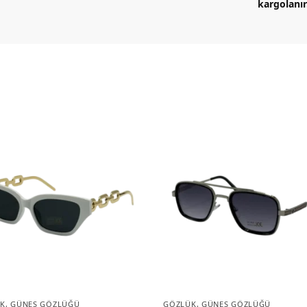
kargolanır
K
,
GÜNEŞ GÖZLÜĞÜ
GÖZLÜK
,
GÜNEŞ GÖZLÜĞÜ