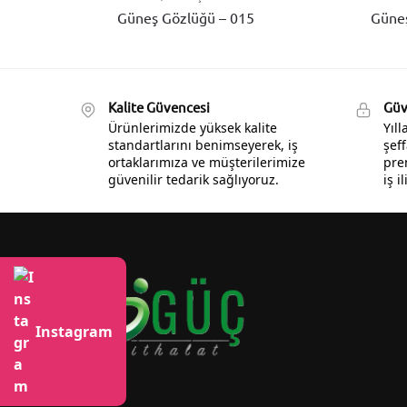
Güneş Gözlüğü – 015
Güneş
Kalite Güvencesi
Güve
Ürünlerimizde yüksek kalite
Yıl
standartlarını benimseyerek, iş
şeff
ortaklarımıza ve müşterilerimize
pre
güvenilir tedarik sağlıyoruz.
iş i
Instagram