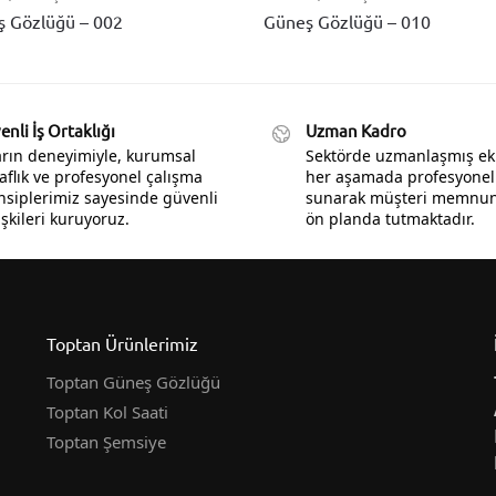
 Gözlüğü – 002
Güneş Gözlüğü – 010
nli İş Ortaklığı
Uzman Kadro
ların deneyimiyle, kurumsal
Sektörde uzmanlaşmış ek
aflık ve profesyonel çalışma
her aşamada profesyonel
nsiplerimiz sayesinde güvenli
sunarak müşteri memnuni
lişkileri kuruyoruz.
ön planda tutmaktadır.
Toptan Ürünlerimiz
Toptan Güneş Gözlüğü
Toptan Kol Saati
Toptan Şemsiye