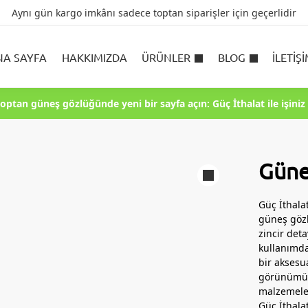
Aynı gün kargo imkânı sadece toptan siparişler için geçerlidir
NA SAYFA
HAKKIMIZDA
ÜRÜNLER
BLOG
İLETIŞ
toptan güneş gözlüğünde yeni bir sayfa açın: Güç İthalat ile işiniz 
Güne
Güç İthalat
güneş gözlü
zincir det
kullanımda
bir aksesu
görünümü, 
malzemeler
Güç İthala