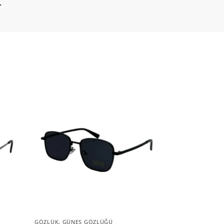
.
GÖZLÜK
,
GÜNEŞ GÖZLÜĞÜ