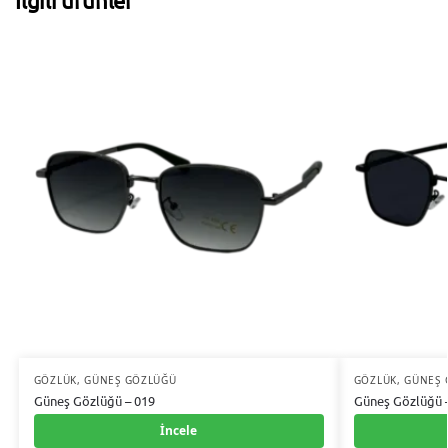
GÖZLÜK
,
GÜNEŞ GÖZLÜĞÜ
GÖZLÜK
,
GÜNEŞ 
Güneş Gözlüğü – 019
Güneş Gözlüğü 
İncele