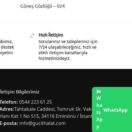
Güneş Gözlüğü – 024
Hızlı İletişim
ibimiz,
Sorularınız ve talepleriniz için
 destek
7/24 ulaşabileceğiniz, hızlı ve
yetini
etkili iletişim kanallarıyla
hizmetinizdeyiz.
İletişim Bilgilerimiz
Telefon:
0544 223 61 25
Adres:
Tahtakale Caddesi, Tomruk Sk. Vakıf İş
WhatsApp
Hanı Kat 1 No 515, 34116 Eminönü / İstanbul
E-posta:
info@gucithalat.com