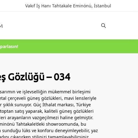
Vakıf İş Hanı Tahtakale Eminönü, İstanbul
IM
Ara
parlasın!
ş Gözlüğü – 034
tasarımın ve işlevselliğin mükemmel birleşimi
tal çerçeveli güneş gözlükleri, mavi lensleriyle
ir şıklık sunuyor. Güç İthalat markası, Türkiye
toptan satış yaparak, kaliteli güneş gözlükleri
leri arayanların vazgeçilmezi haline gelmiştir.
Eminönü Tahtakale’deki showroomunda, bu
n sunduğu lüks ve konforu deneyimleyebilir, yaz
adını çıkarırken stilinizi tamamlayabilirsiniz.