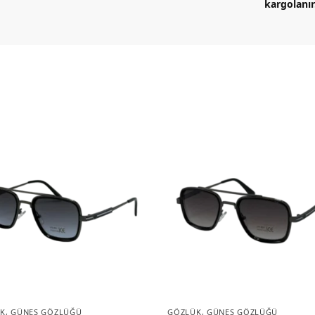
kargolanır
K
,
GÜNEŞ GÖZLÜĞÜ
GÖZLÜK
,
GÜNEŞ GÖZLÜĞÜ