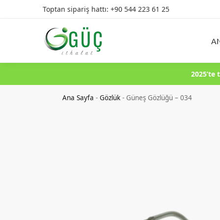
Toptan sipariş hattı: +90 544 223 61 25
Ürün Arama
A
2025’te 
Ana Sayfa
-
Gözlük
-
Güneş Gözlüğü – 034