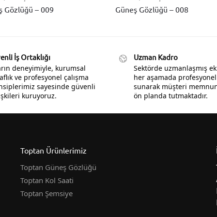
 Gözlüğü – 009
Güneş Gözlüğü – 008
nli İş Ortaklığı
Uzman Kadro
ların deneyimiyle, kurumsal
Sektörde uzmanlaşmış ek
aflık ve profesyonel çalışma
her aşamada profesyonel
nsiplerimiz sayesinde güvenli
sunarak müşteri memnuni
lişkileri kuruyoruz.
ön planda tutmaktadır.
Toptan Ürünlerimiz
Toptan Güneş Gözlüğü
Toptan Kol Saati
Toptan Şemsiye