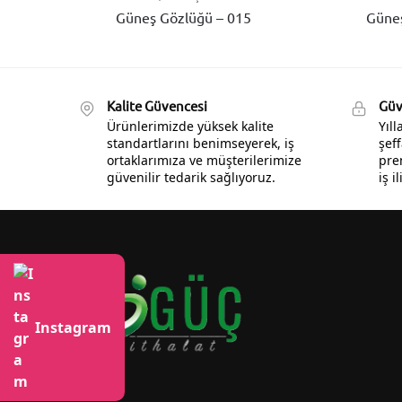
Güneş Gözlüğü – 015
Güneş
Kalite Güvencesi
Güve
Ürünlerimizde yüksek kalite
Yıl
standartlarını benimseyerek, iş
şeff
ortaklarımıza ve müşterilerimize
pre
güvenilir tedarik sağlıyoruz.
iş i
Instagram