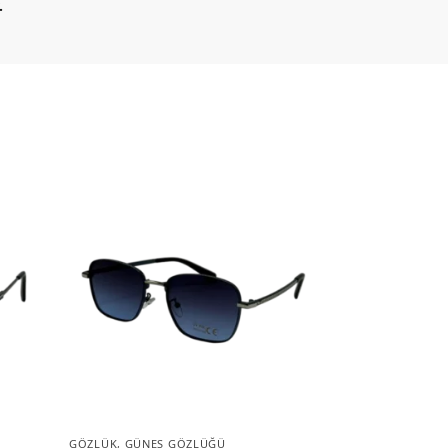
.
GÖZLÜK
,
GÜNEŞ GÖZLÜĞÜ