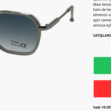
Mavi lensl
hem de her
etmenizi s
aynı zaman
anınıza eş
SATIŞLAR
Saat 16:30