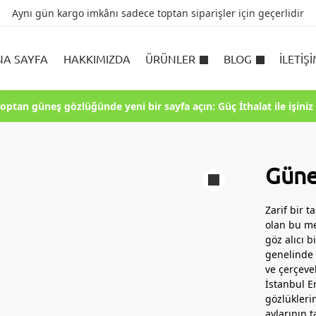
Aynı gün kargo imkânı sadece toptan siparişler için geçerlidir
NA SAYFA
HAKKIMIZDA
ÜRÜNLER
BLOG
İLETIŞ
toptan güneş gözlüğünde yeni bir sayfa açın: Güç İthalat ile işiniz 
Güne
Zarif bir 
olan bu me
göz alıcı b
genelinde 
ve çerçeve
İstanbul 
gözlükleri
aylarının t