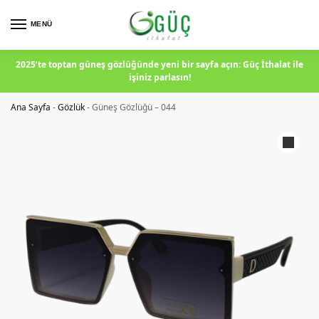
MENÜ
2025’te toptan güneş gözlüğünde yeni bir sayfa açın: Güç İthalat ile
işiniz parlasın!
Ana Sayfa
-
Gözlük
-
Güneş Gözlüğü – 044