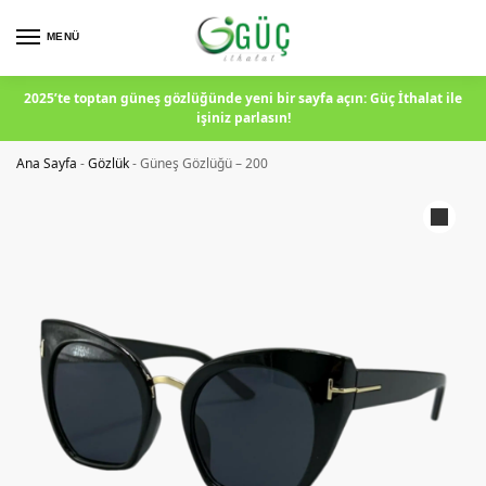
MENÜ
2025’te toptan güneş gözlüğünde yeni bir sayfa açın: Güç İthalat ile
işiniz parlasın!
Ana Sayfa
-
Gözlük
-
Güneş Gözlüğü – 200