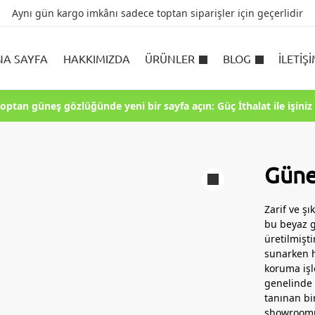
Aynı gün kargo imkânı sadece toptan siparişler için geçerlidir
NA SAYFA
HAKKIMIZDA
ÜRÜNLER
BLOG
İLETIŞ
toptan güneş gözlüğünde yeni bir sayfa açın: Güç İthalat ile işiniz 
Güne
Zarif ve ş
bu beyaz g
üretilmişti
sunarken h
koruma işl
genelinde 
tanınan bi
showroomun