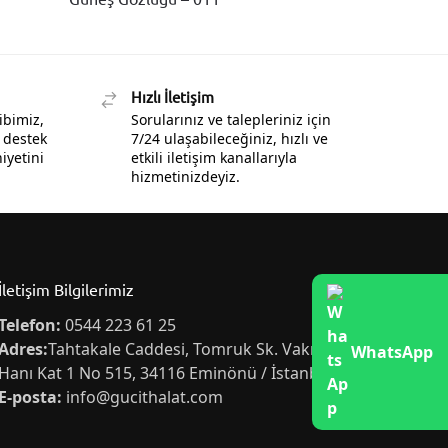
Hızlı İletişim
ibimiz,
Sorularınız ve talepleriniz için
 destek
7/24 ulaşabileceğiniz, hızlı ve
yetini
etkili iletişim kanallarıyla
hizmetinizdeyiz.
İletişim Bilgilerimiz
Telefon:
0544 223 61 25
Adres:
Tahtakale Caddesi, Tomruk Sk. Vakıf İş
WhatsApp
Hanı Kat 1 No 515, 34116 Eminönü / İstanbul
E-posta:
info@gucithalat.com