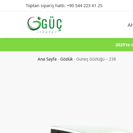
Toptan sipariş hattı: +90 544 223 61 25
Ürün Arama
A
2025’te 
Ana Sayfa
-
Gözlük
-
Güneş Gözlüğü – 238