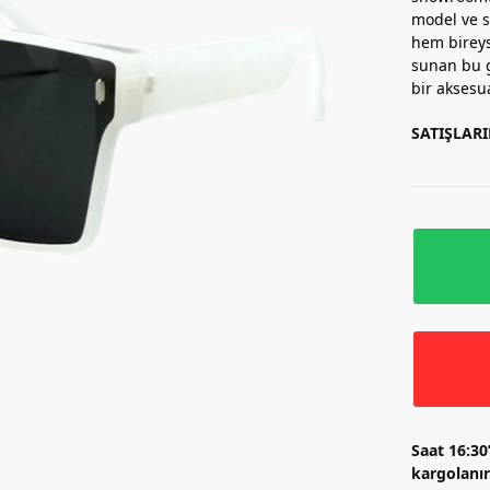
model ve s
hem birey
sunan bu g
bir aksesu
SATIŞLAR
Saat 16:30
kargolanır