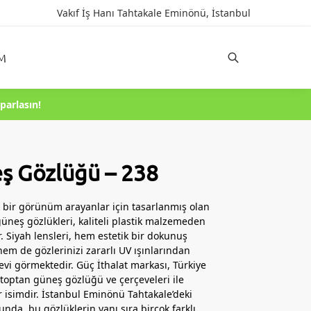
Vakıf İş Hanı Tahtakale Eminönü, İstanbul
IM
Ara
parlasın!
ş Gözlüğü – 238
ık bir görünüm arayanlar için tasarlanmış olan
üneş gözlükleri, kaliteli plastik malzemeden
r. Siyah lensleri, hem estetik bir dokunuş
em de gözlerinizi zararlı UV ışınlarından
evi görmektedir. Güç İthalat markası, Türkiye
toptan güneş gözlüğü ve çerçeveleri ile
r isimdir. İstanbul Eminönü Tahtakale’deki
da, bu gözlüklerin yanı sıra birçok farklı