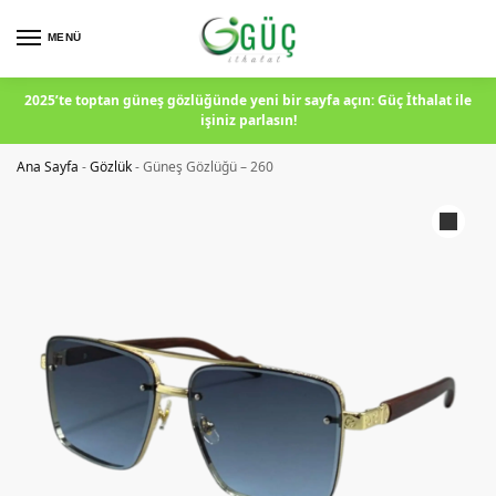
MENÜ
2025’te toptan güneş gözlüğünde yeni bir sayfa açın: Güç İthalat ile
işiniz parlasın!
Ana Sayfa
-
Gözlük
-
Güneş Gözlüğü – 260