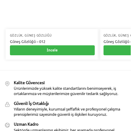
GÖZLÜK
,
GÜNEŞ GÖZLÜĞÜ
GÖZLÜK
,
GÜNEŞ 
Güneş Gözlüğü – 012
Güneş Gözlüğü 
İncele
Kalite Güvencesi
Ürünlerimizde yüksek kalite standartlarını benimseyerek, iş
ortaklarımıza ve müşterilerimize güvenilir tedarik sağlıyoruz.
Güvenli İş Ortaklığı
Yılların deneyimiyle, kurumsal şeffaflık ve profesyonel çalışma
prensiplerimiz sayesinde güvenli iş ilişkileri kuruyoruz.
Uzman Kadro
Sektörde uzmanlaşmış ekibimiz, her aşamada profesyonel