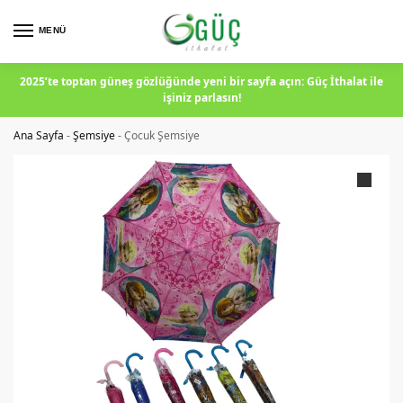
MENÜ
2025’te toptan güneş gözlüğünde yeni bir sayfa açın: Güç İthalat ile
işiniz parlasın!
Ana Sayfa
-
Şemsiye
-
Çocuk Şemsiye