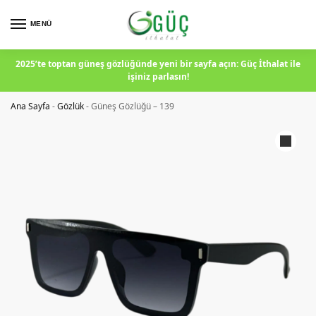
MENÜ
2025’te toptan güneş gözlüğünde yeni bir sayfa açın: Güç İthalat ile
işiniz parlasın!
Ana Sayfa
-
Gözlük
-
Güneş Gözlüğü – 139