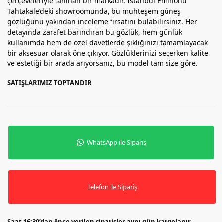
çerçeveleriyle tanınan bir markadır. İstanbul Eminönü
Tahtakale’deki showroomunda, bu muhteşem güneş
gözlüğünü yakından inceleme fırsatını bulabilirsiniz. Her
detayında zarafet barındıran bu gözlük, hem günlük
kullanımda hem de özel davetlerde şıklığınızı tamamlayacak
bir aksesuar olarak öne çıkıyor. Gözlüklerinizi seçerken kalite
ve estetiği bir arada arıyorsanız, bu model tam size göre.
SATIŞLARIMIZ TOPTANDIR
WhatsApp ile Sipariş
Telefon ile Sipariş
Saat 16:30’dan önce verilen siparişler aynı gün kargolanır.