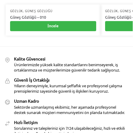
GÖZLÜK
,
GÜNEŞ GÖZLÜĞÜ
GÖZLÜK
,
GÜNEŞ 
Güneş Gözlüğü – 010
Güneş Gözlüğü 
İncele
Kalite Güvencesi
Ürünlerimizde yüksek kalite standartlarını benimseyerek, iş
ortaklarımıza ve müşterilerimize güvenilir tedarik sağlıyoruz.
Güvenli İş Ortaklığı
Yılların deneyimiyle, kurumsal şeffaflık ve profesyonel çalışma
prensiplerimiz sayesinde güvenli iş ilişkileri kuruyoruz.
Uzman Kadro
Sektörde uzmanlaşmış ekibimiz, her aşamada profesyonel
destek sunarak müşteri memnuniyetini ön planda tutmaktadır.
Hızlı İletişim
Sorularınız ve talepleriniz için 7/24 ulaşabileceğiniz, hızlı ve etkili