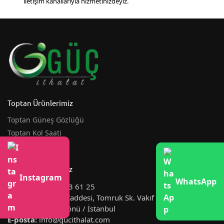
iletişim kanallarıyla hizmetinizdeyiz.
Toptan Ürünlerimiz
Toptan Güneş Gözlüğü
Toptan Kol Saati
Toptan Şemsiye
İletişim Bilgilerimiz
Instagram
WhatsApp
Telefon:
0544 223 61 25
Adres:
Tahtakale Caddesi, Tomruk Sk. Vakıf İş Hanı Kat 1 No
515, 34116 Eminönü / İstanbul
E-posta:
info@gucithalat.com