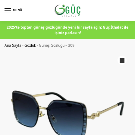
MENÜ
2025’te toptan güneş gözlüğünde yeni bir sayfa açın: Güç İthalat ile
işiniz parlasın!
Ana Sayfa
-
Gözlük
-
Güneş Gözlüğü – 309